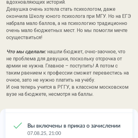
вдохновляющих историй.
Девушка очень хотела стать психологом, даже
окончила Школу юного психолога при МГУ. Но на ЕГЭ
набрала мало баллов, а на психологию традиционно
очень мало бюджетных мест. Но мы помогли мечте
осуществиться!
АНАСТАСИЯ
СЛОТИНА
Что мы сделали:
нашли бюджет, очно-заочное, что
не проблема для девушки, поскольку отсрочка от
пн-сб 10:00-19:00
армии не нужна. Главное – поступить! А потом с
info@slotina.ru
таким рвением к профессии сможет перевестись на
ИП Слотина
очное, зато не нужно платить на учёбу.
ОГРНИП 324508100340928
И она теперь учится в РГГУ, в классном московском
вузе на бюджете, несмотря на баллы.
max
vkontakte
youtube
дзен
+7 (495) 824-36-34
telegram
telegram канал