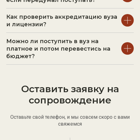
Как проверить аккредитацию вуза
max
vkontakte
youtube
дзен
и лицензии?
+7 (495) 824-36-34
telegram
Можно ли поступить в вуз на
telegram канал
платное и потом перевестись на
бюджет?
{ Меню }
Главная
Услуги
Оставить заявку на
Отзывы
сопровождение
О нас
Блог
Оставьте свой телефон, и мы совсем скоро с вами
FAQ
свяжемся
Контакты
Публикации в СМИ