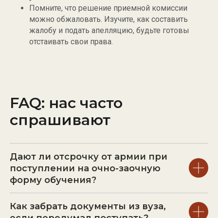
Помните, что решение приемной комиссии
можно обжаловать. Изучите, как составить
жалобу и подать апелляцию, будьте готовы
отстаивать свои права.
FAQ: нас часто
спрашивают
АНАСТАСИЯ
СЛОТИНА
Дают ли отсрочку от армии при
поступлении на очно-заочную
пн-сб 10:00-19:00
форму обучения?
info@slotina.ru
ИП Слотина
Как забрать документы из вуза,
ОГРНИП 324508100340928
если передумал поступать?