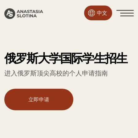
中文
俄罗斯大学国际学生招生
进入俄罗斯顶尖高校的个人申请指南
立即申请