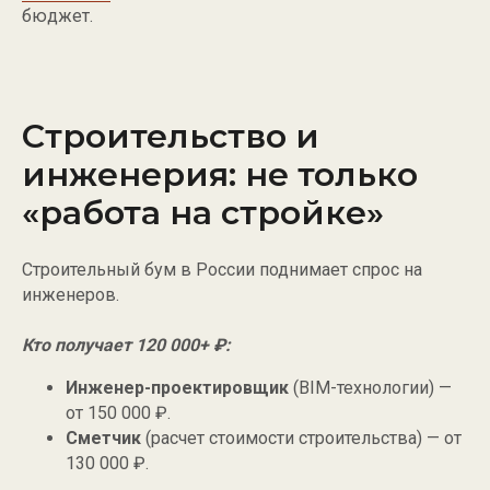
бюджет.
max
vkontakte
youtube
дзен
+7 (495) 824-36-34
telegram
Строительство и
telegram канал
инженерия: не только
«работа на стройке»
{ Меню }
Главная
Строительный бум в России поднимает спрос на
Услуги
инженеров.
Отзывы
Кто получает 120 000+ ₽:
О нас
Блог
Инженер-проектировщик
(BIM-технологии) —
от 150 000 ₽.
FAQ
Сметчик
(расчет стоимости строительства) — от
Контакты
130 000 ₽.
Публикации в СМИ