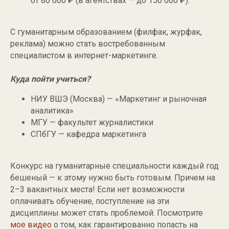
от 80 000 ₽ (в агентствах — до 150 000 ₽).
С гуманитарным образованием (филфак, журфак,
реклама) можно стать востребованным
специалистом в интернет-маркетинге.
Куда пойти учиться?
НИУ ВШЭ (Москва) — «Маркетинг и рыночная
аналитика»
МГУ — факультет журналистики
СПбГУ — кафедра маркетинга
АНАСТАСИЯ
СЛОТИНА
Конкурс на гуманитарные специальности каждый год
бешеный — к этому нужно быть готовым. Причем на
пн-сб 10:00-19:00
2–3 вакантных места! Если нет возможности
info@slotina.ru
оплачивать обучение, поступление на эти
дисциплины может стать проблемой. Посмотрите
ИП Слотина
мое видео
о том, как гарантированно попасть на
ОГРНИП 324508100340928