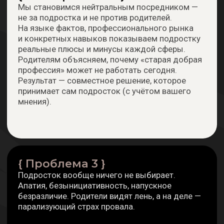
щь эксперта по выбору профессии
{ Для кого }
Нет ответа «кем быть», но есть желание
рынке
узнать себя
Хочется не случайную профессию, а
свою — с талантами и деньгами
Готовность честно посмотреть на рынок
труда без мифов
37 900 ₽
 не спорит — есть дорожная
м выбирает специальности,
Заказать
Задать вопрос
ешение без давления
ки