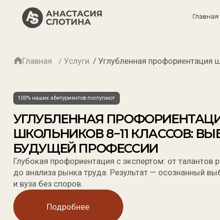
Главная
Усл
Главная
/ Услуги
/ Углубленная профориентация школьников 8-11 класс
100% наших абитуриентов поступают
УГЛУБЛЕННАЯ ПРОФОРИЕНТАЦИЯ
ШКОЛЬНИКОВ 8−11 КЛАССОВ: ВЫБОР
БУДУЩЕЙ ПРОФЕССИИ
Глубокая профориентация с экспертом: от талантов ребенка
до анализа рынка труда. Результат — осознанный выбор ЕГЭ
и вуза без споров.
Подробнее
Агентство Анастасии Слотиной
Работаем более 7 лет