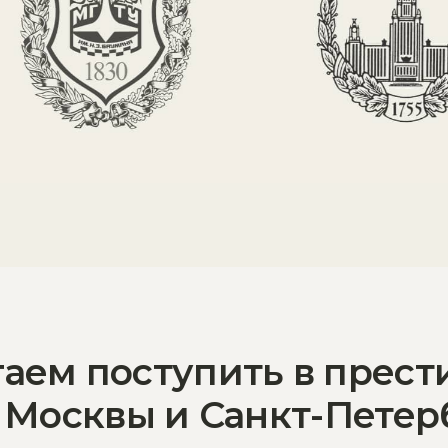
упить в престижные
и Санкт-Петербурга
100%
7+ лет
нт поступления
опыт работы
торые устали от «не знаю»
ли давить, уговаривать и ждать. Не работает. Пора переходить к дейс
подросток мечется между несколькими направлениями
ого плана действий выматывает и его, и вас. Нужно тестировать через
ы профессий.
ще не понимает, куда идти
ответ через связку «таланты + рынок труда + конкретные шаги».
оторые хотят найти своё, настоящее и получить билет в будущее
то, что реально получается и приносит удовольствие.
 и 11 классов, которые уже поняли: тянуть нельзя