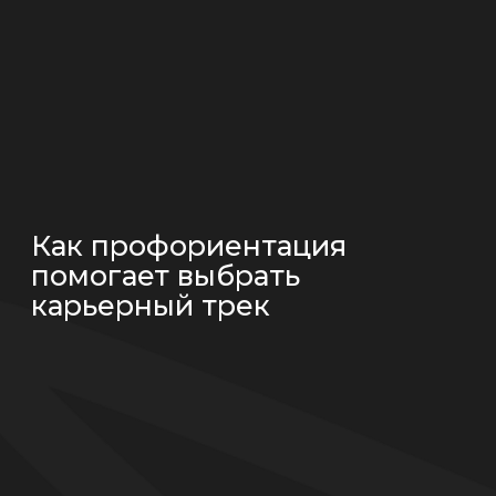
{ Проблема 
Подросток вообще
Апатия, безыници
безразличие. Роди
парализующий стр
{ Наше реш
Мы даём разрешен
объясняем: выбор
контракт, а гипот
проверить. За 6 
пробует 2−3 сферы
план Б («если не 
дальше»). Тревога
И ребёнок сам де
ему больше не ст