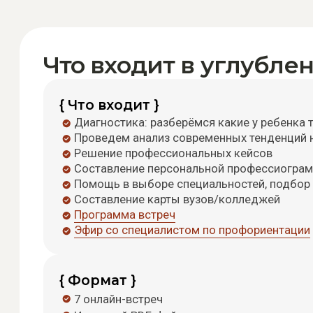
Результат: обр
После всех встреч р
общие фразы, а доку
развития (честно и б
рекомендации под к
или колледж.
Отдельно идёт Кар
Как проходит углубленная
Формат кон
профориентация для
Это индивидуаль
школьников
Только живой диа
Эксперт соединяе
подростку реальн
получается — на 
перспективы, вос
А для того, что