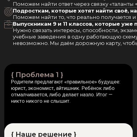
3 }
 ничего не выбирает.
ативность, напускное
тели видят лень, а на деле —
ах провала.
ение }
ие на ошибку. Чётко
 сейчас — не пожизненный
еза, которую можно
недель подросток безопасно
. И главное — у него есть
понравится, вот что делаешь
 падает, включается интерес.
лает первый шаг, потому что
рашно.