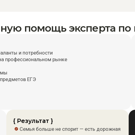
атная связь, заключение + Карта вузов
одители и ученики получают экспертное заключение профориентолога — не
мент, которым можно пользоваться: таланты и сильные стороны + зоны
ез прикрас), топ-3 профессии, которые реально подходят ребёнку,
аждую профессию, конкретные специальности для поступления в университет
та вузов/колледжей — собранная под вашего ребёнка.
сультаций
ная работа с профориентологом на протяжении полутора месяцев. Никаких лек
лог, тренинг, реальные пробы и честная обратная связь.
т три главные вещи, которые обычно существуют отдельно друг от друга: что
о нравится делать — не «престижно», а своё, настоящее, что у него действител
основе диагностики и практических кейсов, куда имеет смысл идти — где есть
требованность и адекватная оплата труда.
бы мечты и способности встретились с реальными учебными заведениями,