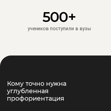
Нужно связать
учебные заведе
невозможно. М
Как профориентация
{ Проблема 
помогает выбрать
Родители предлаг
карьерный трек
юрист, экономист
отмалчивается, ли
никто никого не 
{ Наше реш
Мы становимся н
не за подростка и
На языке фактов,
и конкретных нав
реальные плюсы 
Родителям объясн
профессия» может
Результат — совм
принимает сам по
мнения).