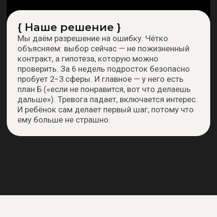
тво, честный разговор и договорённости
мьёй. Что хочет подросток? О чём тревожатся родители? Какие предметы
 тягость? Фиксируем запросы, ожидания и главные сложности. Затем
 недель — чтобы у всех было понимание, когда и что будет происходить.
остика, тестирование + разбор реального рынка труда
 проходить скучные профориентационные тесты из интернета, которые
сплатная профориентация для школьников. Ученик выполняет живые,
: комплексный подход из профориентационных методик, коучинговых
альных домашних заданий. Параллельно мы включаем аналитику рынка —
ные данные: какие профессии будут востребованы через 3−5 лет, а какие
Это основа для осознанного, а не случайного выбора старшеклассника.
провождение: 7 живых онлайн-встреч
о не лекция, а практика: решаем реальные задачи из профессий (чтобы
овать), исследуем гипотезы и сразу проверяем, разбираем сильные стороны
лучается.
ультации для родителей: вы подключаетесь к ключевым встречам не как
 союзники. Чтобы понимать логику выбора профессии ребёнка и перестать
теперь видите, как это работает.