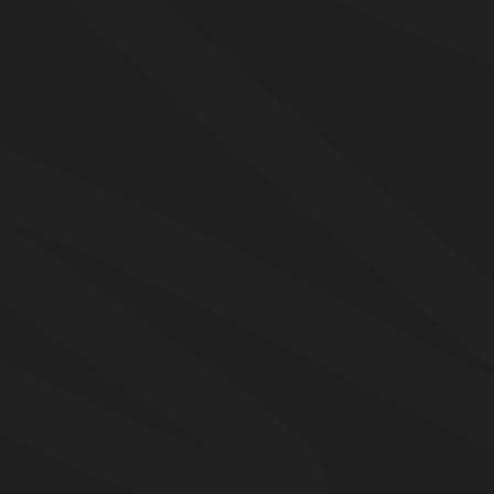
Что входит в углубленную помо
{ Что входит }
Диагностика: разберёмся какие у ребенка таланты и потребности
Проведем анализ современных тенденций на профессиональном 
Решение профессиональных кейсов
Составление персональной профессиограммы
Помощь в выборе специальностей, подбор предметов ЕГЭ
Составление карты вузов/колледжей
Программа встреч
Эфир со специалистом по профориентации
{ Формат }
{ Результат }
7 онлайн-встреч
Семья больше
Итоговый PDF-файл с заключением
карта
профориентолога
Подросток са
PDF-файл с картой вузов
ЕГЭ и вуз
Осознанное р
и страха ошиб