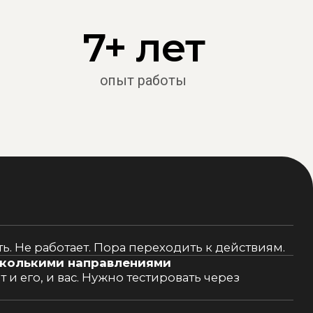
и
.
им
м
у:
той
ше,
—
 —
Это