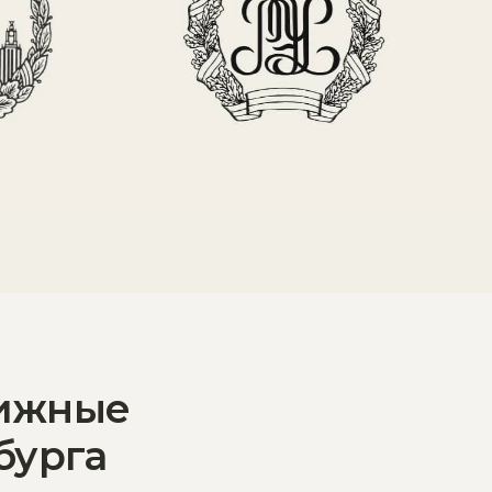
твиям.
.