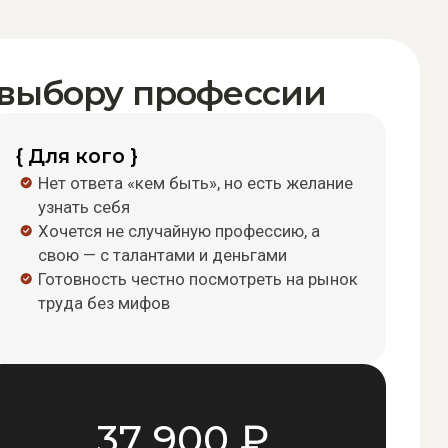
4
ций.
ьно