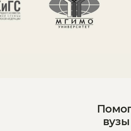
Помогаем пост
вузы Москвы 
500+
учеников поступили в вузы
проце
Кому точно нужна
Родителям, ко
Вы уже пробова
углубленная
Семьям, где 
профориентация
Мечта без четк
реальные кейс
Тем, кто вооб
Поможем найти 
Подросткам, к
Поможем найти 
Выпускникам 9