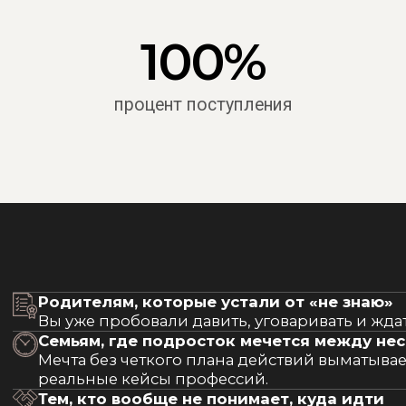
 интересы, способности, экзамены, бюджетные места и конкретные
ния в одну работающую схему. Без этого поступить осознанно — почт
ы даём дорожную карту, чтобы решение было вашим, а не случайным
1 }
{ Проблема 2 }
ают «правильное» будущее:
Подросток вдохновился блогером, дорог
, айтишник. Ребёнок либо
офисом из соцсетей или историей про
бо делает назло. Итог —
«успешный успех» без усилий. Реальной
слышит.
информации о рынке, буднях профессии
и стартовых зарплатах — ноль.
ение }
{ Наше решение }
ейтральным посредником —
Мы не рушим мечту, а её приземляем. Даё
 не против родителей.
подростку живую профессиональную проб
 профессионального рынка
30−40 минут реальной рабочей задачи из э
ыков показываем подростку
сферы. Одна такая практика говорит боль
и минусы каждой сферы.
чем час уговоров. Если интерес остаётся 
яем, почему «старая добрая
идём глубже, строим карьеру. Если гаснет
 не работать сегодня.
ребёнок сам, без потери лица, понимает: «
естное решение, которое
не моё». Честно и без разочарований.
дросток (с учётом вашего